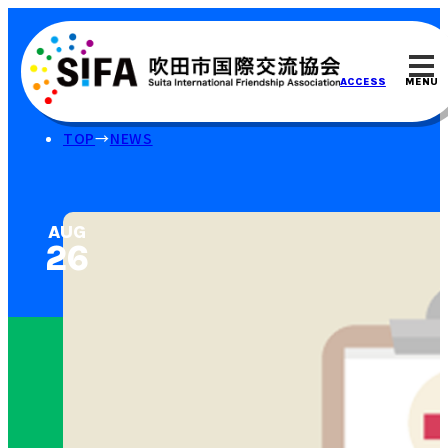
MENU
ACCESS
TOP
NEWS
AUG
26⁠