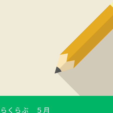
あらくらぶ ５
月