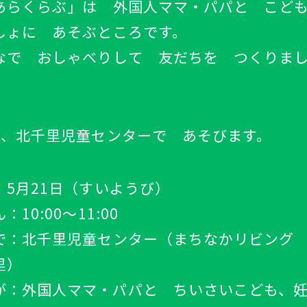
あらくらぶ」は
外国人
ママ・パパと こど
しょに あそぶところです。
なで おしゃべりして
友
だちを つくりま
は、
北千里
児童
センターで あそびます。
：5月21日（すいようび）
：10:00～11:00
で：
北千里
児童
センター（まちなかリビング
里
）
が：
外国人
ママ・パパと ちいさいこども、