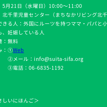
：5月21日（
水曜日
）10:00～11:00
：
北千里
児童
センター（まちなかリビング
北
できる人：
外国
にルーツを
持
つママ・パパと
も
、
妊娠
している
人
費
：
無料
み：①
Web
ル：info@suita-sifa.org
③
電話
：06-6835-1192
さしいにほんご＞