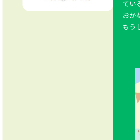
てい
おか
もう
②メ
③で