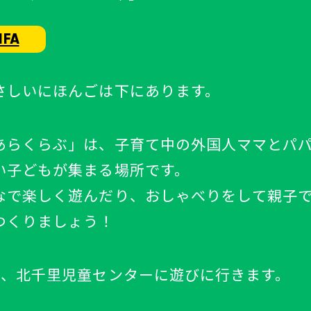
IFA
さしいにほんごは
下
にあります。
あらくらぶ」は、
子
育て中
の
外国人
ママとパ
い
子ども
が
集まる
場所
です。
なで
楽しく
遊んだり
、おしゃべりをして
親子
つくりましょう！
は、
北千里
児童
センターに
遊
びに
行
きます。