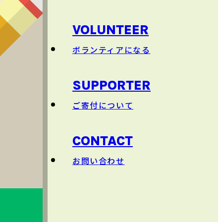
団体概要
日本語以外
のクラス
VOLUNTEER
ボランティアになる
SUPPORTER
ご
寄付
について
CONTACT
お
問
い
合
わせ