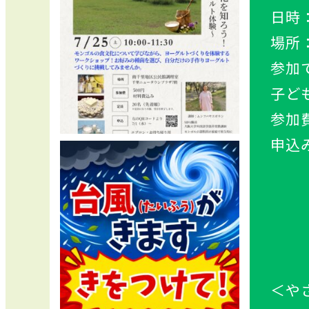
日時
場所
参加
子
ど
参加
申込
②メー
＜や