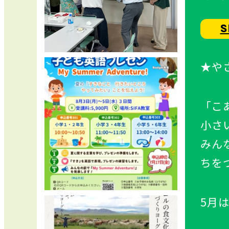
S
★や
「こ
小さ
みん
ちを
5
月