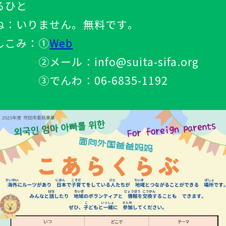
るひと
ね：いりません。
無料
です
。
しこみ：①
Web
ール：info@suita-sifa.org
んわ：06-6835-1192