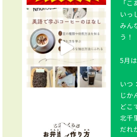
「こ
いっ
みん
う！
5月
いつ
じかん
どこ
北千
だれ