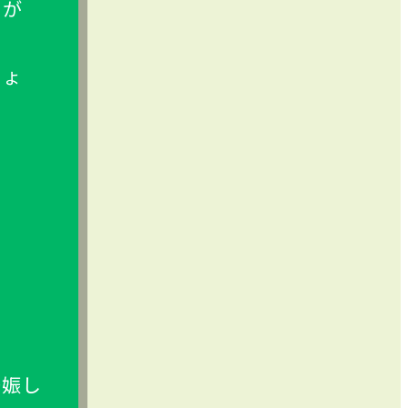
もが
しょ
妊娠
し