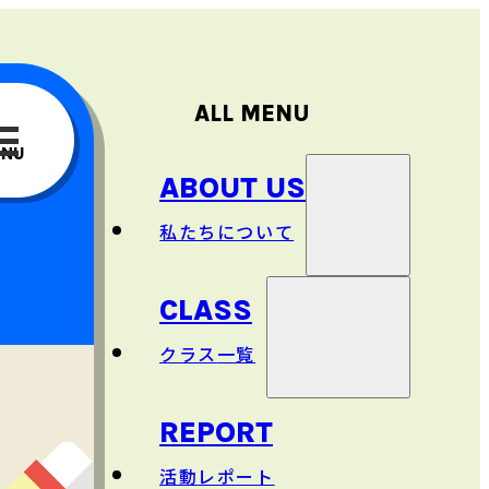
ALL MENU
ENU
ABOUT US
私
たちについて
CLASS
理念
クラス
一覧
主
な
事業
REPORT
日本語
クラス
活動
レポート