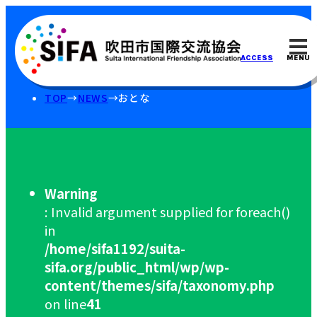
MENU
ACCESS
TOP
NEWS
おとな
Warning
: Invalid argument supplied for foreach()
in
/home/sifa1192/suita-
sifa.org/public_html/wp/wp-
content/themes/sifa/taxonomy.php
on line
41