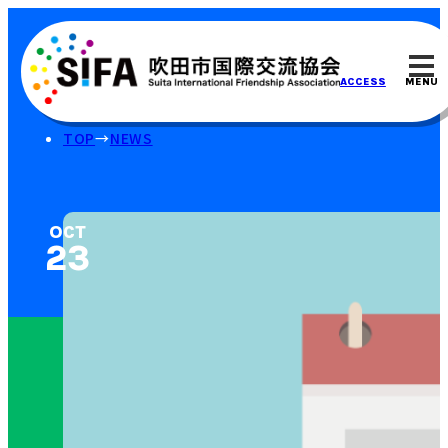
MENU
ACCESS
TOP
NEWS
OCT
23⁠