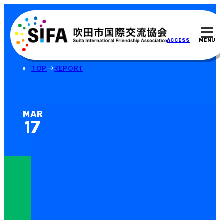
MENU
ACCESS
TOP
REPORT
MAR
17⁠