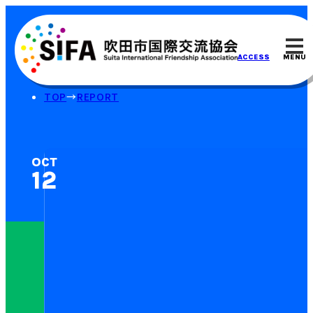
MENU
ACCESS
TOP
REPORT
OCT
12⁠