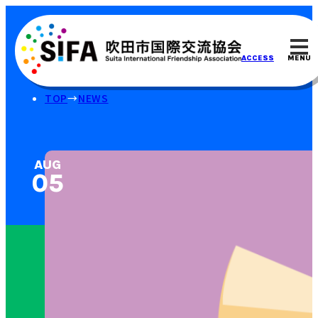
MENU
ACCESS
TOP
NEWS
AUG
05⁠