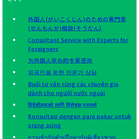
外国人(がいこくじん)のための専門家
(せんもんか)相談(そうだん)
Consultant Service with Experts for
Foreigners
为外国人举办的专家咨询
외국인을 위한 전문가 상담
Buổi tư vấn cùng các chuyên gia
dành cho người nước ngoài
विदेशीहरूको लागि विशेषज्ञ परामर्श
Konsultasi dengan para pakar untuk
orang asing
การเข้ารับคำปรึกษากับผู้เชี่ยวชาญ