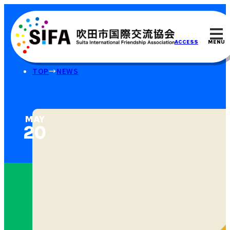
MENU
ACCESS
TOP
NEWS
MAY
20⁠