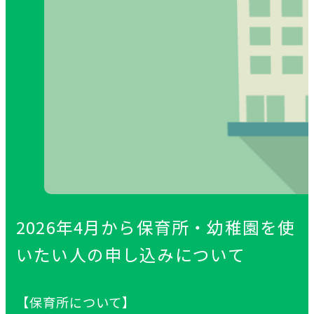
2026
年
4
月
から
保育所
・
幼稚園
を
使
いたい
人
の
申
し
込
みについて
【
保育所
について】