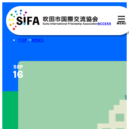
MENU
ACCESS
TOP
NEWS
SEP
16⁠