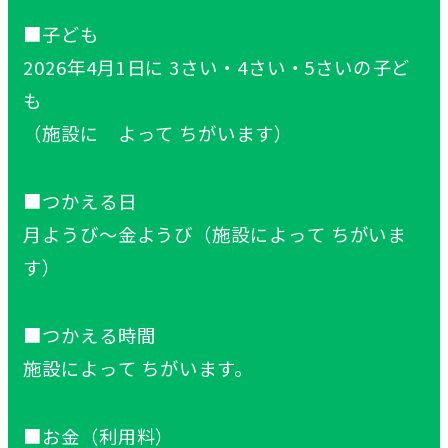
■
子
ども
2026
年
4
月
1
日
に 3さい・4さい・5さいの
子
ど
も
（
施設
に よって ちがいます）
■つかえる
日
月
ようび～
金
ようび（
施設
によって ちがいま
す）
■つかえる
時間
施設
によって ちがいます。
■お
金
（
利用料
）