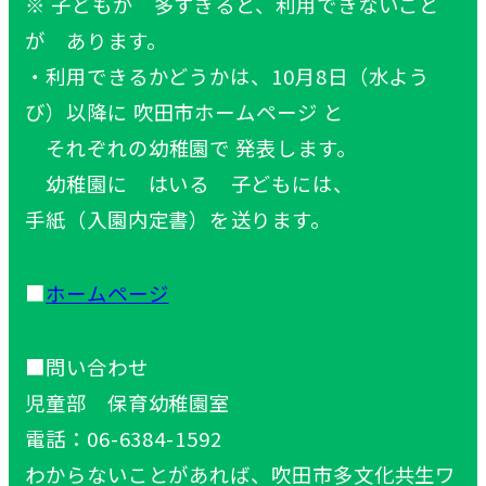
※
子
どもが
多
すぎると、
利用
できないこと
が あります。
・
利用
できるかどうかは、10
月
8
日
（
水
よう
び）
以降
に
吹田
市
ホームページ と
それぞれの
幼稚園
で
発表
します。
幼稚園
に はいる
子
どもには、
手紙
（
入園
内定書
）を
送
ります。
■
ホームページ
■
問
い
合
わせ
児童部
保育
幼稚園室
電話
：06-6384-1592
わからないことがあれば、
吹田市
多文化
共生
ワ