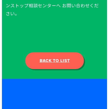
ンストップ
相談
センターへ お
問
い
合
わせくだ
さい。
BACK TO LIST