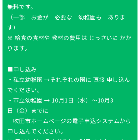
無料
です。
（
一部
お
金
が
必要
な
幼稚園
も ありま
す）
※
給食
の
食材
や
教材
の
費用
は じっさいに かか
ります。
■
申
し
込
み
・
私
立
幼稚園
→それぞれの
園
に
直接
申
し
込
ん
でください。
・
市立
幼稚園
→ 10
月
1
日
（
水
）～10
月
3
日
（
金
）までに
吹田
市
ホームページの
電子
申込
システムから
申
し
込
んでください。