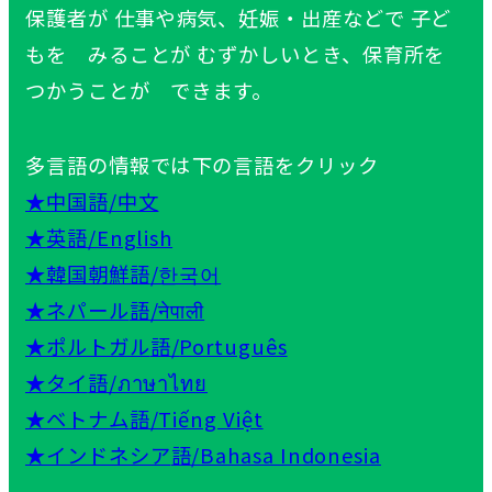
保護者
が
仕事
や
病気
、
妊娠
・
出産
などで
子
ど
もを みることが むずかしいとき、
保育所
を
つかうことが できます。
多言語
の
情報
では
下
の
言語
をクリック
★
中国語
/中文
★
英語
/English
★
韓国朝鮮語
/한국어
★ネパール
語
/नेपाली
★ポルトガル
語/
Português
★タイ
語
/ภาษาไทย
★ベトナム
語
/Tiếng Việt
★インドネシア
語
/Bahasa Indonesia