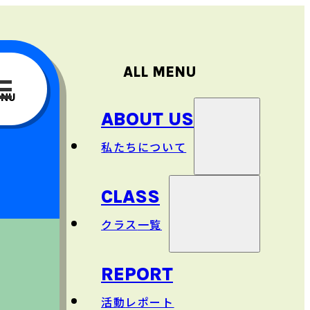
ALL MENU
ENU
ABOUT US
私
たちについて
CLASS
理念
クラス
一覧
主
な
事業
REPORT
日本語
クラス
活動
レポート