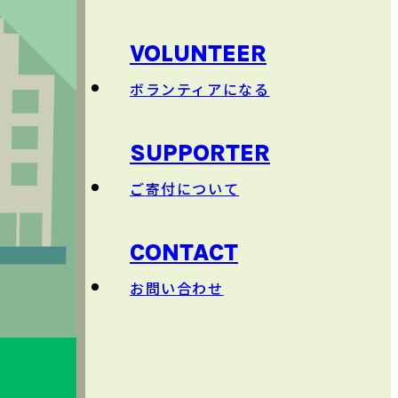
団体概要
日本語以外
のクラス
VOLUNTEER
ボランティアになる
SUPPORTER
ご
寄付
について
CONTACT
お
問
い
合
わせ