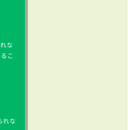
られな
するこ
られな