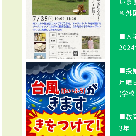
いま
※外
■入
202
■授
月曜日
(学
■教
3年