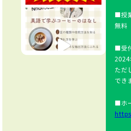
■授
無料
■受
202
ただ
でき
■ホ
http