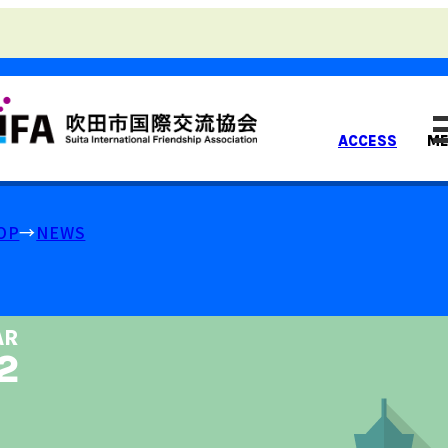
ACCESS
M
OP
NEWS
AR
2⁠