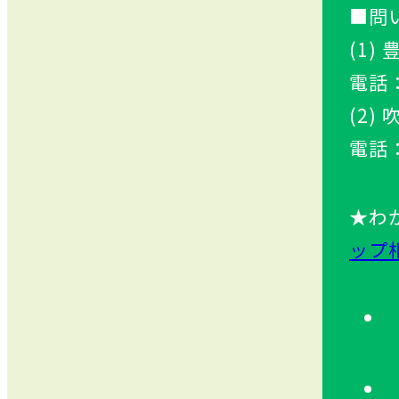
■問
(1
電話：
(2)
電話：
★わ
ップ