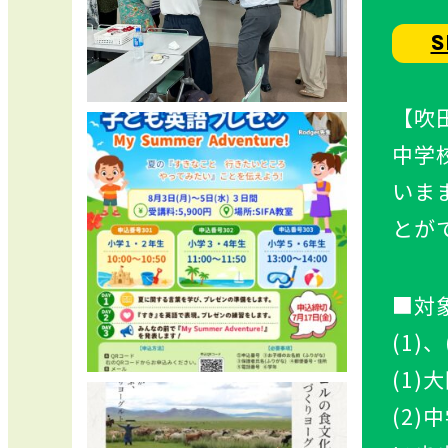
S
【吹
中学
いま
とが
■対
(1
(1
(2