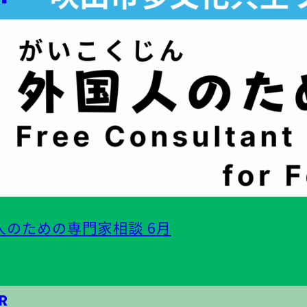
人
のための
専門家相談
6
月
R