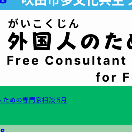
人
ための
専門家相談
5
月
PR