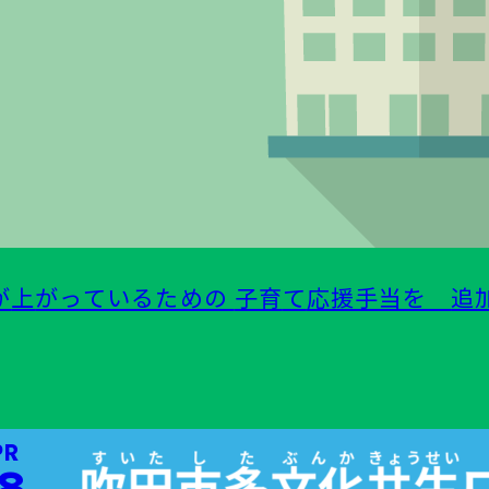
が
上
がっているための
子育
て
応援手当
を
追
PR
8⁠