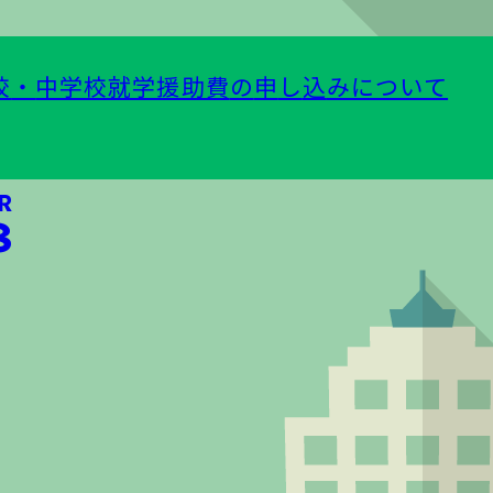
校
・
中学校就学援助費
の
申
し
込
みについて
R
⁠