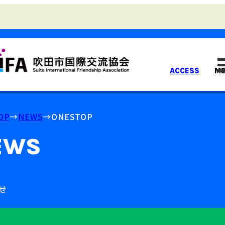
ACCESS
M
OP
NEWS
ONESTOP
EWS
せ