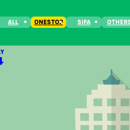
ALL
ONESTOP
SIFA
OTHER
Y
⁠