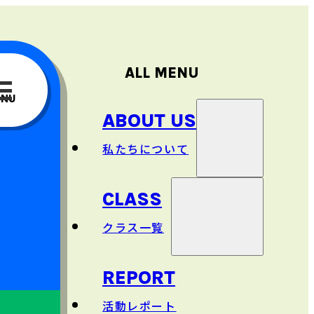
ALL MENU
ENU
ABOUT US
私
たちについて
CLASS
理念
クラス
一覧
主
な
事業
REPORT
日本語
クラス
活動
レポート