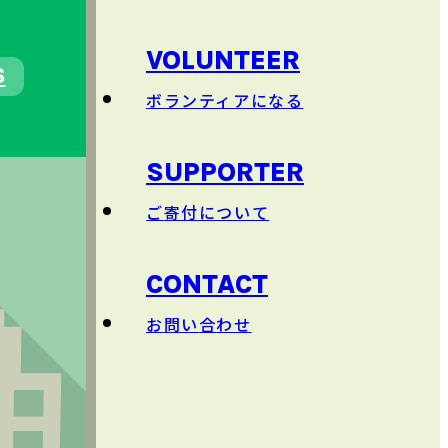
団体概要
日本語以外
のクラス
VOLUNTEER
S
ボランティアになる
SUPPORTER
ご
寄付
について
CONTACT
お
問
い
合
わせ