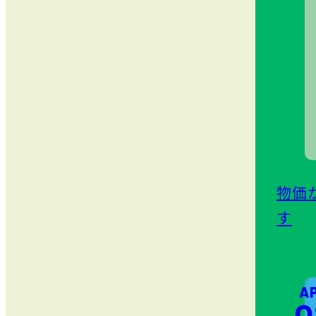
物価
す
A
0