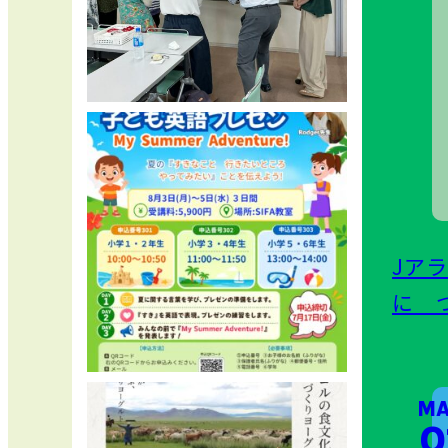
Jア
に 
MA
01