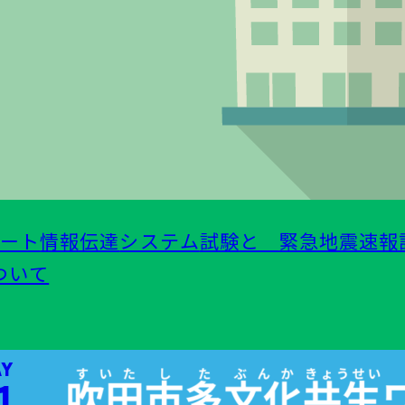
ラート
情報伝達
システム
試験
と
緊急地震速報
ついて
Y
⁠