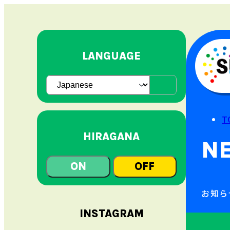
LANGUAGE
T
HIRAGANA
N
ON
OFF
お
知
ら
INSTAGRAM